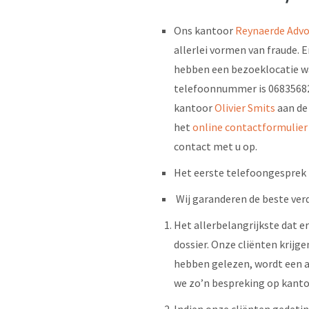
Ons kantoor
Reynaerde Adv
allerlei vormen van fraude. E
hebben een bezoeklocatie w
telefoonnummer is 068356824
kantoor
Olivier Smits
aan de 
het
online contactformulier
contact met u op.
Het eerste telefoongesprek i
Wij garanderen de beste verd
Het allerbelangrijkste dat e
dossier. Onze cliënten krijge
hebben gelezen, wordt een a
we zo’n bespreking op kanto