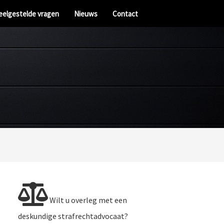
eelgestelde vragen
Nieuws
Contact
Wilt u overleg met een
deskundige strafrechtadvocaat?