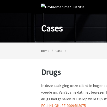
Cases
Home
/
Case
/
Drugs
In deze zaak ging onze cliënt in hoger 
voerde mr. Van Spanje dat niet bewezen k
drugs had gehandeld. Hierop werd zijn st
ECLI:NL:GHLEE:2009:BI8075