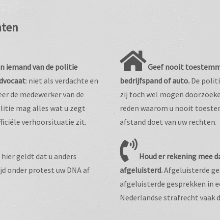
hten
en iemand van de politie
Geef nooit toestemm
advocaat
: niet als verdachte en
bedrijfspand of auto.
De politi
neer de medewerker van de
zij toch wel mogen doorzoeken
litie mag alles wat u zegt
reden waarom u nooit toeste
iciële verhoorsituatie zit.
afstand doet van uw rechten.
hier geldt dat u anders
Houd er rekening mee da
ijd onder protest uw DNA af
afgeluisterd.
Afgeluisterde ge
afgeluisterde gesprekken in e
Nederlandse strafrecht vaak d